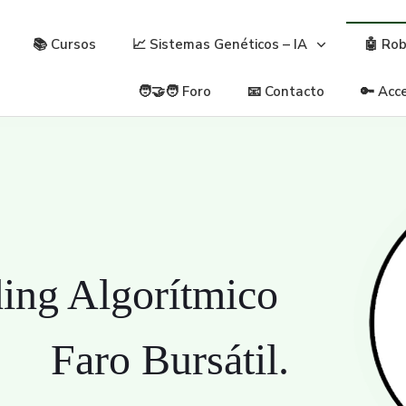
📚 Cursos
📈 Sistemas Genéticos – IA
🤖 Ro
🧑‍🤝‍🧑 Foro
📧 Contacto
🔑 Acc
ding Algorítmico
Faro Bursátil.