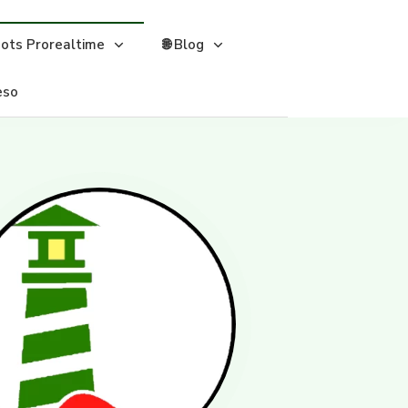
bots Prorealtime
🌐 Blog
eso