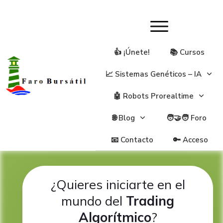
👍 ¡Únete!
📚 Cursos
📈 Sistemas Genéticos – IA
🤖 Robots Prorealtime
🌐 Blog
🧑‍🤝‍🧑 Foro
📧 Contacto
🔑 Acceso
¿Quieres iniciarte en el
mundo del
Trading
Algorítmico
?