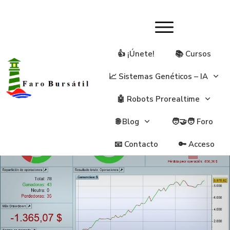
👍 ¡Únete!
📚 Cursos
📈 Sistemas Genéticos – IA
🤖 Robots Prorealtime
🌐 Blog
🧑‍🤝‍🧑 Foro
📧 Contacto
🔑 Acceso