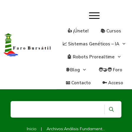
👍 ¡Únete!
📚 Cursos
📈 Sistemas Genéticos – IA
🤖 Robots Prorealtime
🌐 Blog
🧑‍🤝‍🧑 Foro
📧 Contacto
🔑 Acceso
Inicio
|
Archivos:Análisis Fundamental