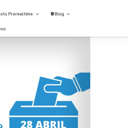
bots Prorealtime
🌐 Blog
eso