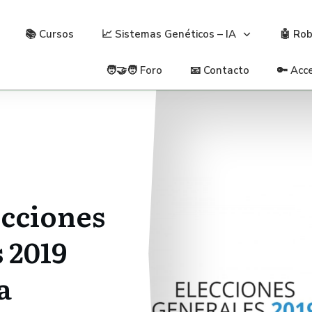
📚 Cursos
📈 Sistemas Genéticos – IA
🤖 Ro
🧑‍🤝‍🧑 Foro
📧 Contacto
🔑 Acc
ecciones
 2019
a