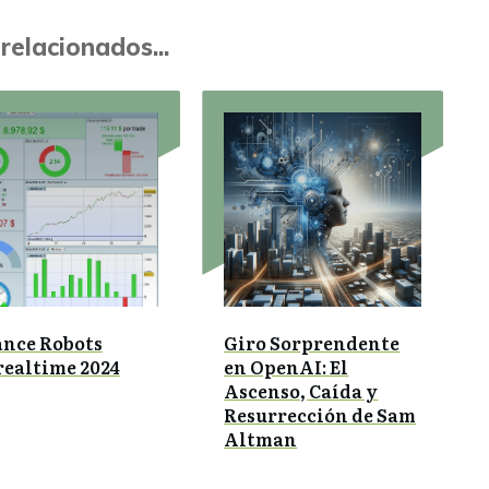
relacionados...
ance Robots
Giro Sorprendente
realtime 2024
en OpenAI: El
Ascenso, Caída y
Resurrección de Sam
Altman