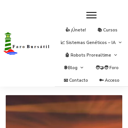
👍 ¡Únete!
📚 Cursos
📈 Sistemas Genéticos – IA
🤖 Robots Prorealtime
🌐 Blog
🧑‍🤝‍🧑 Foro
📧 Contacto
🔑 Acceso