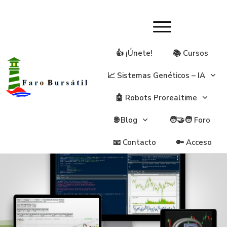
👍 ¡Únete!
📚 Cursos
📈 Sistemas Genéticos – IA
🤖 Robots Prorealtime
🌐 Blog
🧑‍🤝‍🧑 Foro
📧 Contacto
🔑 Acceso