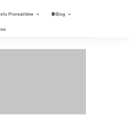
bots Prorealtime
🌐 Blog
eso